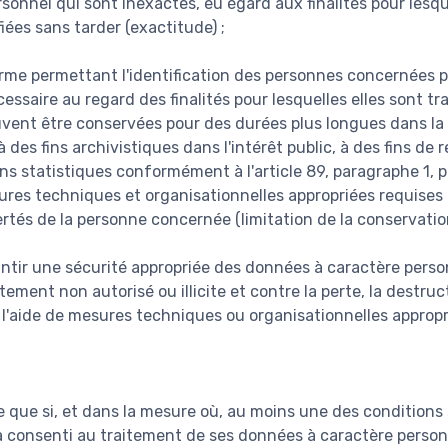
onnel qui sont inexactes, eu égard aux finalités pour lesque
fiées sans tarder (exactitude) ;
rme permettant l'identification des personnes concernées
essaire au regard des finalités pour lesquelles elles sont tr
vent être conservées pour des durées plus longues dans la 
 des fins archivistiques dans l'intérêt public, à des fins de 
ins statistiques conformément à l'article 89, paragraphe 1, 
res techniques et organisationnelles appropriées requises 
bertés de la personne concernée (limitation de la conservation
antir une sécurité appropriée des données à caractère person
itement non autorisé ou illicite et contre la perte, la destru
à l'aide de mesures techniques ou organisationnelles appropr
te que si, et dans la mesure où, au moins une des conditions 
 consenti au traitement de ses données à caractère person