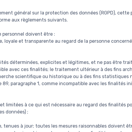
ent général sur la protection des données (RGPD), cette p
forme aux règlements suivants.
 personnel doivent être :
te, loyale et transparente au regard de la personne concernée
lités déterminées, explicites et légitimes, et ne pas être tra
le avec ces finalités; le traitement ultérieur à des fins arch
cherche scientifique ou historique ou à des fins statistiques 
 89, paragraphe 1, comme incompatible avec les finalités init
t limitées à ce qui est nécessaire au regard des finalités po
es données) ;
e, tenues à jour; toutes les mesures raisonnables doivent êtr